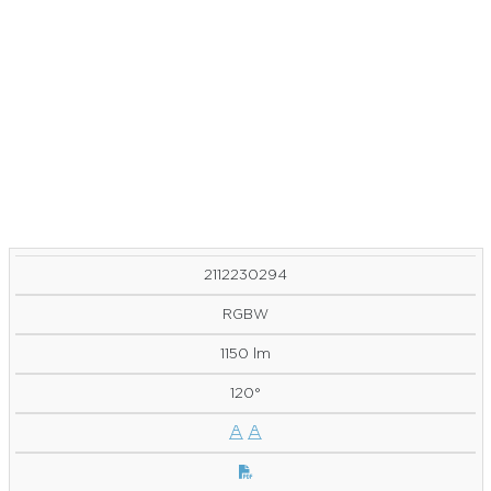
2112230294
RGBW
1150 lm
120°