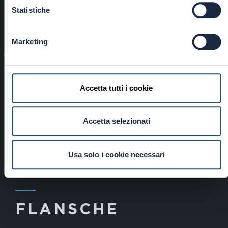
Statistiche
NICHT WASSERDICHTER
Marketing
DURCHLAUFEINBAUTOPF FÜR MINI PERLA
Cod: 5521018600
Fortsetzung
Accetta tutti i cookie
Accetta selezionati
Usa solo i cookie necessari
―
FLANSCHE