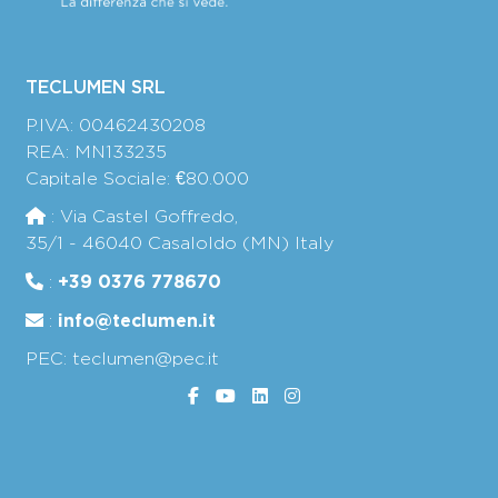
TECLUMEN SRL
P.IVA: 00462430208
REA: MN133235
Capitale Sociale: €80.000
: Via Castel Goffredo,
35/1 - 46040 Casaloldo (MN) Italy
+39 0376 778670
:
info@teclumen.it
:
PEC: teclumen@pec.it